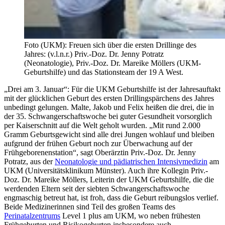
Foto (UKM): Freuen sich über die ersten Drillinge des
Jahres: (v.l.n.r.) Priv.-Doz. Dr. Jenny Potratz
(Neonatologie), Priv.-Doz. Dr. Mareike Möllers (UKM-
Geburtshilfe) und das Stationsteam der 19 A West.
„Drei am 3. Januar“: Für die UKM Geburtshilfe ist der Jahresauftakt
mit der glücklichen Geburt des ersten Drillingspärchens des Jahres
unbedingt gelungen. Malte, Jakob und Felix heißen die drei, die in
der 35. Schwangerschaftswoche bei guter Gesundheit vorsorglich
per Kaiserschnitt auf die Welt geholt wurden. „Mit rund 2.000
Gramm Geburtsgewicht sind alle drei Jungen wohlauf und bleiben
aufgrund der frühen Geburt noch zur Überwachung auf der
Frühgeborenenstation“, sagt Oberärztin Priv.-Doz. Dr. Jenny
Potratz, aus der
Neonatologie und pädiatrischen Intensivmedizin
am
UKM (Universitätsklinikum Münster). Auch ihre Kollegin Priv.-
Doz. Dr. Mareike Möllers, Leiterin der UKM Geburtshilfe, die die
werdenden Eltern seit der siebten Schwangerschaftswoche
engmaschig betreut hat, ist froh, dass die Geburt reibungslos verlief.
Beide Medizinerinnen sind Teil des großen Teams des
Perinatalzentrums
Level 1 plus am UKM, wo neben frühesten
Frühgeburten und Risikogeburten insbesondere auch