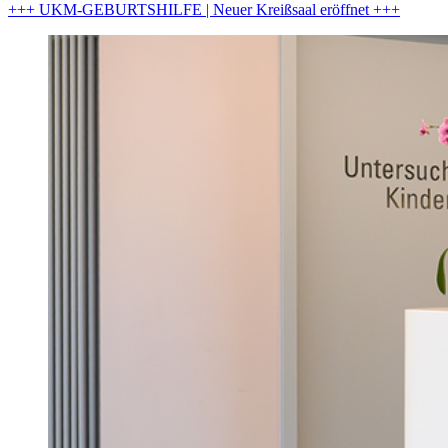
+++ UKM-GEBURTSHILFE | Neuer Kreißsaal eröffnet +++