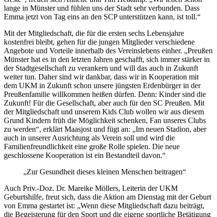
lange in Münster und fühlen uns der Stadt sehr verbunden. Dass
Emma jetzt von Tag eins an den SCP unterstützen kann, ist toll.“
Mit der Mitgliedschaft, die für die ersten sechs Lebensjahre
kostenfrei bleibt, gehen für die jungen Mitglieder verschiedene
Angebote und Vorteile innerhalb des Vereinslebens einher. „Preußen
Münster hat es in den letzten Jahren geschafft, sich immer stärker in
der Stadtgesellschaft zu verankern und will das auch in Zukunft
weiter tun. Daher sind wir dankbar, dass wir in Kooperation mit
dem UKM in Zukunft schon unsere jüngsten Erdenbürger in der
Preußenfamilie willkommen heißen dürfen. Denn: Kinder sind die
Zukunft! Für die Gesellschaft, aber auch für den SC Preußen. Mit
der Mitgliedschaft und unserem Kids Club wollen wir aus diesem
Grund Kindern früh die Möglichkeit schenken, Fan unseres Clubs
zu werden“, erklärt Maasjost und fügt an: „Im neuen Stadion, aber
auch in unserer Ausrichtung als Verein soll und wird die
Familienfreundlichkeit eine große Rolle spielen. Die neue
geschlossene Kooperation ist ein Bestandteil davon.“
„Zur Gesundheit dieses kleinen Menschen beitragen“
Auch Priv.-Doz. Dr. Mareike Möllers, Leiterin der UKM
Geburtshilfe, freut sich, dass die Aktion am Dienstag mit der Geburt
von Emma gestartet ist: „Wenn diese Mitgliedschaft dazu beiträgt,
die Begeisterung für den Sport und die eigene sportliche Betätigung