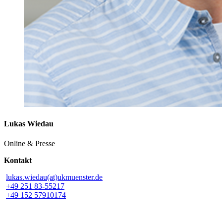
Lukas Wiedau
Online & Presse
Kontakt
lukas.wiedau(at)ukmuenster.de
+49 251 83-55217
+49 152 57910174