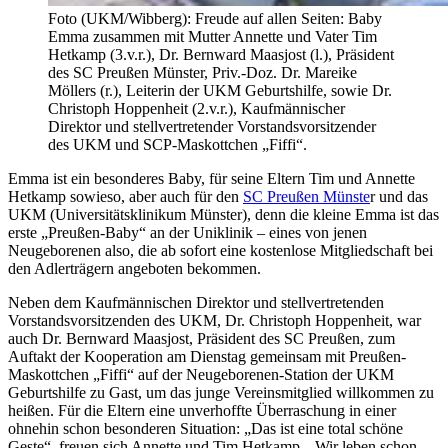
Foto (UKM/Wibberg): Freude auf allen Seiten: Baby
Emma zusammen mit Mutter Annette und Vater Tim
Hetkamp (3.v.r.), Dr. Bernward Maasjost (l.), Präsident
des SC Preußen Münster, Priv.-Doz. Dr. Mareike
Möllers (r.), Leiterin der UKM Geburtshilfe, sowie Dr.
Christoph Hoppenheit (2.v.r.), Kaufmännischer
Direktor und stellvertretender Vorstandsvorsitzender
des UKM und SCP-Maskottchen „Fiffi“.
Emma ist ein besonderes Baby, für seine Eltern Tim und Annette
Hetkamp sowieso, aber auch für den
SC Preußen Münste
r und das
UKM (Universitätsklinikum Münster), denn die kleine Emma ist das
erste „Preußen-Baby“ an der Uniklinik – eines von jenen
Neugeborenen also, die ab sofort eine kostenlose Mitgliedschaft bei
den Adlerträgern angeboten bekommen.
Neben dem Kaufmännischen Direktor und stellvertretenden
Vorstandsvorsitzenden des UKM, Dr. Christoph Hoppenheit, war
auch Dr. Bernward Maasjost, Präsident des SC Preußen, zum
Auftakt der Kooperation am Dienstag gemeinsam mit Preußen-
Maskottchen „Fiffi“ auf der Neugeborenen-Station der UKM
Geburtshilfe zu Gast, um das junge Vereinsmitglied willkommen zu
heißen. Für die Eltern eine unverhoffte Überraschung in einer
ohnehin schon besonderen Situation: „Das ist eine total schöne
Geste“, freuen sich Annette und Tim Hetkamp. „Wir leben schon